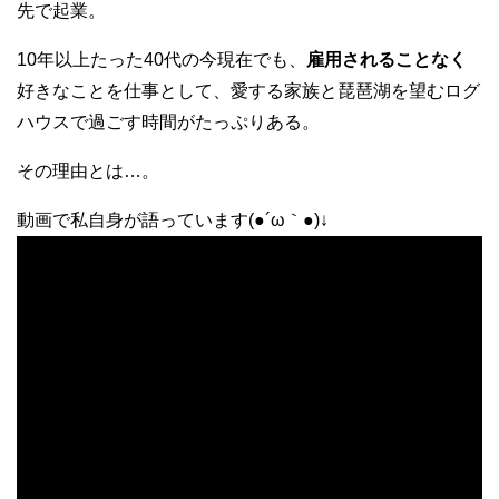
先で起業。
10年以上たった40代の今現在でも、
雇用されることなく
好きなことを仕事として、愛する家族と琵琶湖を望むログ
ハウスで過ごす時間がたっぷりある。
その理由とは…。
動画で私自身が語っています(●´ω｀●)↓