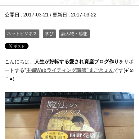
公開日 :
2017-03-21
/ 更新日 :
2017-03-22
ネットビジネス
学び
読み物・感想
こんにちは。
人生が好転する愛され資産ブログ作り
をサポ
ートする”
主婦Webライティング講師”まごきょん
です(●´ω
｀●)