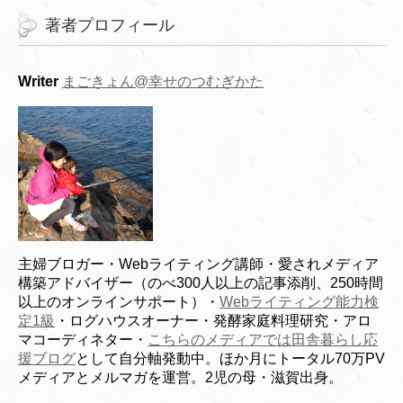
著者プロフィール
Writer
まごきょん@幸せのつむぎかた
主婦ブロガー・Webライティング講師・愛されメディア
構築アドバイザー（のべ300人以上の記事添削、250時間
以上のオンラインサポート）・
Webライティング能力検
定1級
・ログハウスオーナー・発酵家庭料理研究・アロ
マコーディネター・
こちらのメディアでは田舎暮らし応
援ブログ
として自分軸発動中。ほか月にトータル70万PV
メディアとメルマガを運営。2児の母・滋賀出身。