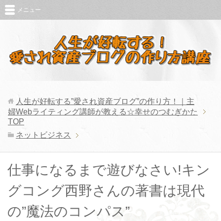
メニュー
人生が好転する”愛され資産ブログ”の作り方！｜主
婦Webライティング講師が教える☆幸せのつむぎかた
TOP
ネットビジネス
仕事になるまで遊びなさい!キン
グコング西野さんの著書は現代
の”魔法のコンパス”