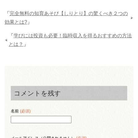
「
完全無料の知育あそび【しりとり】の驚くべき２つの
効果とは?
」
「
学びには投資も必要！臨時収入を得るおすすめの方法
とは？
」
コメントを残す
名前
(必須)