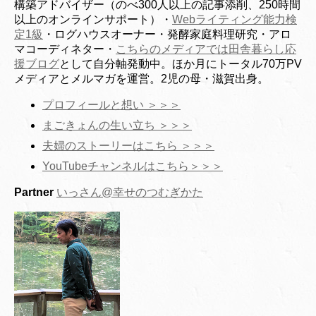
構築アドバイザー（のべ300人以上の記事添削、250時間
以上のオンラインサポート）・
Webライティング能力検
定1級
・ログハウスオーナー・発酵家庭料理研究・アロ
マコーディネター・
こちらのメディアでは田舎暮らし応
援ブログ
として自分軸発動中。ほか月にトータル70万PV
メディアとメルマガを運営。2児の母・滋賀出身。
プロフィールと想い ＞＞＞
まごきょんの生い立ち ＞＞＞
夫婦のストーリーはこちら ＞＞＞
YouTubeチャンネルはこちら＞＞＞
Partner
いっさん@幸せのつむぎかた