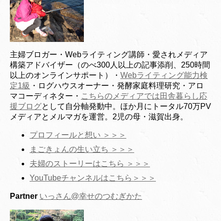
主婦ブロガー・Webライティング講師・愛されメディア
構築アドバイザー（のべ300人以上の記事添削、250時間
以上のオンラインサポート）・
Webライティング能力検
定1級
・ログハウスオーナー・発酵家庭料理研究・アロ
マコーディネター・
こちらのメディアでは田舎暮らし応
援ブログ
として自分軸発動中。ほか月にトータル70万PV
メディアとメルマガを運営。2児の母・滋賀出身。
プロフィールと想い ＞＞＞
まごきょんの生い立ち ＞＞＞
夫婦のストーリーはこちら ＞＞＞
YouTubeチャンネルはこちら＞＞＞
Partner
いっさん@幸せのつむぎかた