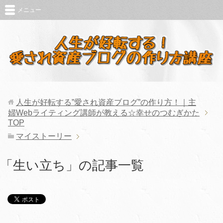
メニュー
人生が好転する”愛され資産ブログ”の作り方！｜主
婦Webライティング講師が教える☆幸せのつむぎかた
TOP
マイストーリー
「生い立ち」の記事一覧