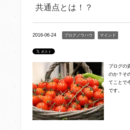
共通点とは！？
2016-06-24
ブログノウハウ
マインド
ブログの
のか？そ
てことで
です。