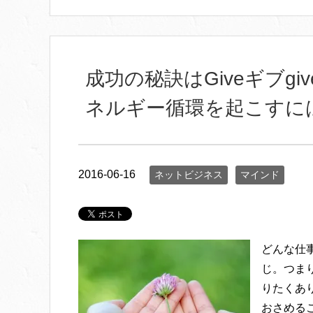
成功の秘訣はGiveギブg
ネルギー循環を起こすに
2016-06-16
ネットビジネス
マインド
どんな仕
じ。つま
りたくあ
おさめる