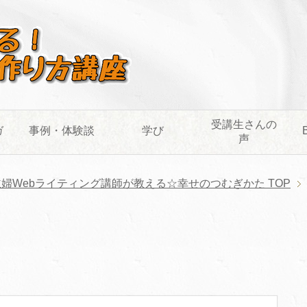
受講生さんの
ガ
事例・体験談
学び
声
主婦Webライティング講師が教える☆幸せのつむぎかた
TOP