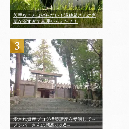
苦手なことはやらない！澤穂希さんの言
葉が深すぎて真理がみえた？！
愛され資産ブログ構築講座を受講して～
メンバーさんの感想その5～