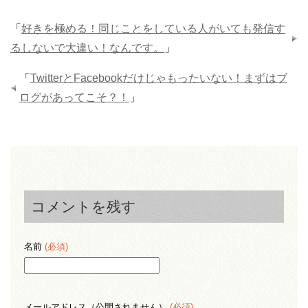
「
好きを極める！同じことをしている人がいても発信す
るしないで大違い！なんです。
」
「
TwitterとFacebookだけじゃもったいない！まずはブ
ログがあってこそ？！
」
コメントを残す
名前
(必須)
メールアドレス（公開されません）
(必須)