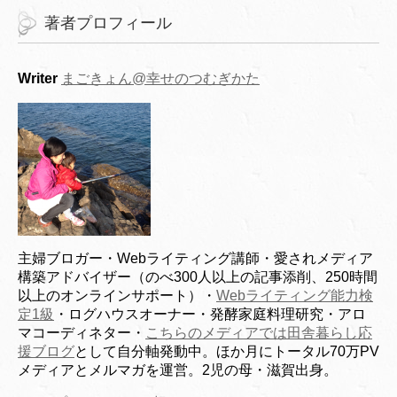
著者プロフィール
Writer
まごきょん@幸せのつむぎかた
主婦ブロガー・Webライティング講師・愛されメディア
構築アドバイザー（のべ300人以上の記事添削、250時間
以上のオンラインサポート）・
Webライティング能力検
定1級
・ログハウスオーナー・発酵家庭料理研究・アロ
マコーディネター・
こちらのメディアでは田舎暮らし応
援ブログ
として自分軸発動中。ほか月にトータル70万PV
メディアとメルマガを運営。2児の母・滋賀出身。