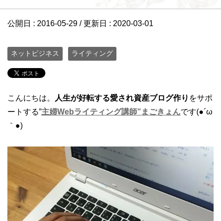
公開日 :
2016-05-29
/ 更新日 :
2020-03-01
ネットビジネス
ライティング
こんにちは。
人生が好転する愛され資産ブログ作り
をサポ
ートする”
主婦Webライティング講師”まごきょん
です(●´ω
｀●)