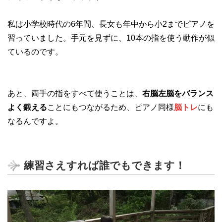
私は小学校時代の6年間、長女も年中から小2までピアノを
習っていました。手元を見ずに、10本の指を使う動作が似
ているのです。
あと、両手の指をすべて使うことは、
右脳左脳をバランス
よく鍛える
ことにもつながるため、ピアノ同様
脳トレ
にも
なるんですよ。
練習さえすれば誰でもできます！