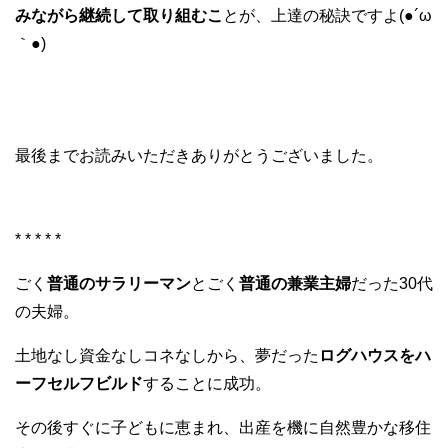
みながら継続して取り組むこ
とが、上達の秘訣ですよ(●´ω
｀●)
最後までお読みいただきありがとうございました。
* * * * *
ごく
普通のサラリーマン
とごく
普通の兼業主婦
だった30代
の夫婦。
土地なし資金なしコネなしから、夢だった
ログハウスをハ
ーフセルフビルド
することに成功。
その後すぐに子どもに恵まれ、出産を機に自然豊かな移住