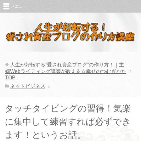
メニュー
人生が好転する”愛され資産ブログ”の作り方！｜主
婦Webライティング講師が教える☆幸せのつむぎかた
TOP
ネットビジネス
タッチタイピングの習得！気楽
に集中して練習すれば必ずでき
ます！というお話。