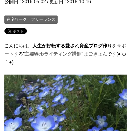
公開日 :
2016-05-02
/ 更新日 :
2018-10-16
在宅ワーク・フリーランス
こんにちは。
人生が好転する愛され資産ブログ作り
をサポ
ートする”
主婦Webライティング講師”まごきょん
です(●´ω
｀●)