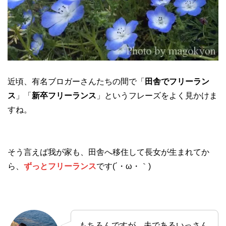
近頃、有名ブロガーさんたちの間で「
田舎でフリーラン
ス
」「
新卒フリーランス
」というフレーズをよく見かけま
すね。
そう言えば我が家も、田舎へ移住して長女が生まれてか
ら、
ずっとフリーランス
です(´・ω・｀)
もちろんですが、夫であるいっさん