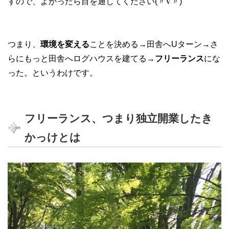
すので、よかったら目を通してください(〃∇〃)
つまり、
環境を変える
ことを決める→田舎へUターン→さ
らにもっと田舎へログハウスを建てる→
フリーランス
にな
った。というわけです。
フリーランス、つまり独立開業したき
かっけとは