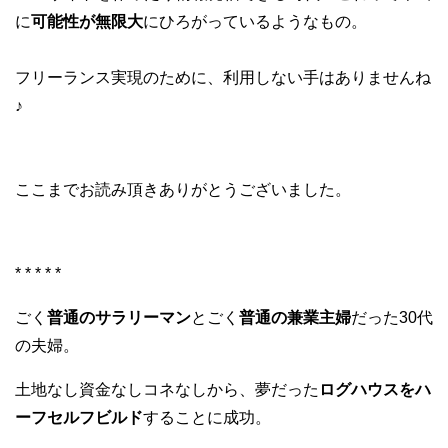
に
可能性が無限大
にひろがっているようなもの。
フリーランス実現のために、利用しない手はありませんね
♪
ここまでお読み頂きありがとうございました。
* * * * *
ごく
普通のサラリーマン
とごく
普通の兼業主婦
だった30代
の夫婦。
土地なし資金なしコネなしから、夢だった
ログハウスをハ
ーフセルフビルド
することに成功。