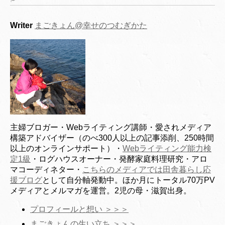
Writer
まごきょん@幸せのつむぎかた
主婦ブロガー・Webライティング講師・愛されメディア
構築アドバイザー（のべ300人以上の記事添削、250時間
以上のオンラインサポート）・
Webライティング能力検
定1級
・ログハウスオーナー・発酵家庭料理研究・アロ
マコーディネター・
こちらのメディアでは田舎暮らし応
援ブログ
として自分軸発動中。ほか月にトータル70万PV
メディアとメルマガを運営。2児の母・滋賀出身。
プロフィールと想い ＞＞＞
まごきょんの生い立ち ＞＞＞