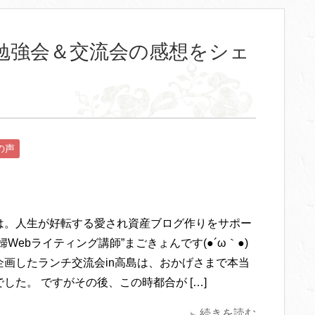
勉強会＆交流会の感想をシェ
の声
は。人生が好転する愛され資産ブログ作りをサポー
婦Webライティング講師”まごきょんです(●´ω｀●)
企画したランチ交流会in高島は、おかげさまで本当
した。 ですがその後、この時都合が […]
続きを読む