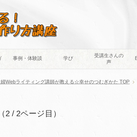
受講生さんの
ガ
事例・体験談
学び
声
主婦Webライティング講師が教える☆幸せのつむぎかた
TOP
 / 2ページ目）