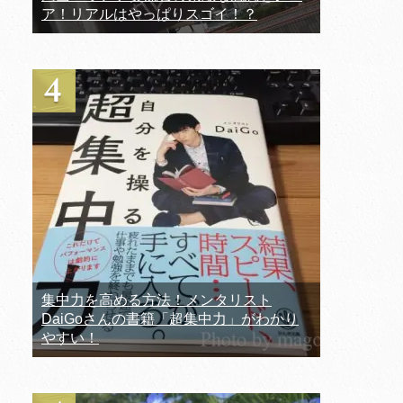
ア！リアルはやっぱりスゴイ！？
集中力を高める方法！メンタリスト
DaiGoさんの書籍「超集中力」がわかり
やすい！