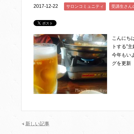
2017-12-22
サロンコミュニティ
受講生さん
こんにち
トする”主
今年もい
グを更新（
新しい記事