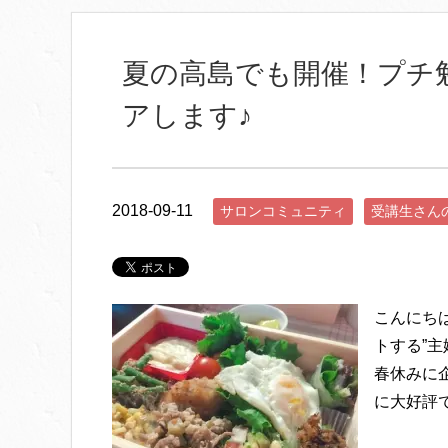
夏の高島でも開催！プチ
アします♪
2018-09-11
サロンコミュニティ
受講生さん
こんにち
トする”主
春休みに
に大好評で