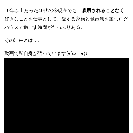
10年以上たった40代の今現在でも、
雇用されることなく
好きなことを仕事として、愛する家族と琵琶湖を望むログ
ハウスで過ごす時間がたっぷりある。
その理由とは…。
動画で私自身が語っています(●´ω｀●)↓