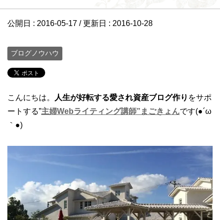
公開日 :
2016-05-17
/ 更新日 :
2016-10-28
ブログノウハウ
こんにちは。
人生が好転する愛され資産ブログ作り
をサポ
ートする”
主婦Webライティング講師”まごきょん
です(●´ω
｀●)