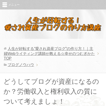
メニュー
人生が好転する”愛され資産ブログ”の作り方！｜主
婦Webライティング講師が教える☆幸せのつむぎかた
TOP
ブログノウハウ
どうしてブログが資産になるの
か？労働収入と権利収入の質に
ついて考えましょ！