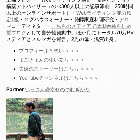
構築アドバイザー（のべ300人以上の記事添削、250時間
以上のオンラインサポート）・
Webライティング能力検
定1級
・ログハウスオーナー・発酵家庭料理研究・アロ
マコーディネター・
こちらのメディアでは田舎暮らし応
援ブログ
として自分軸発動中。ほか月にトータル70万PV
メディアとメルマガを運営。2児の母・滋賀出身。
プロフィールと想い ＞＞＞
まごきょんの生い立ち ＞＞＞
夫婦のストーリーはこちら ＞＞＞
YouTubeチャンネルはこちら＞＞＞
Partner
いっさん@幸せのつむぎかた