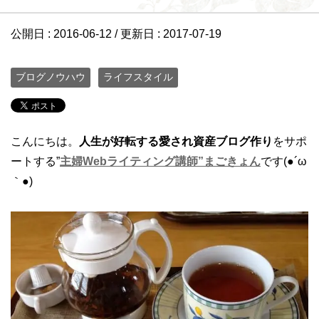
公開日 :
2016-06-12
/ 更新日 :
2017-07-19
ブログノウハウ
ライフスタイル
こんにちは。
人生が好転する愛され資産ブログ作り
をサポ
ートする”
主婦Webライティング講師”まごきょん
です(●´ω
｀●)