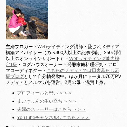
主婦ブロガー・Webライティング講師・愛されメディア
構築アドバイザー（のべ300人以上の記事添削、250時間
以上のオンラインサポート）・
Webライティング能力検
定1級
・ログハウスオーナー・発酵家庭料理研究・アロ
マコーディネター・
こちらのメディアでは田舎暮らし応
援ブログ
として自分軸発動中。ほか月にトータル70万PV
メディアとメルマガを運営。2児の母・滋賀出身。
プロフィールと想い ＞＞＞
まごきょんの生い立ち ＞＞＞
夫婦のストーリーはこちら ＞＞＞
YouTubeチャンネルはこちら＞＞＞