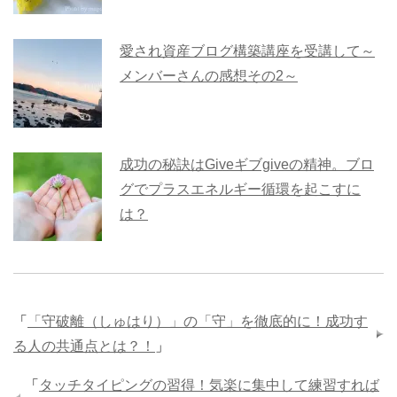
愛され資産ブログ構築講座を受講して～
メンバーさんの感想その2～
成功の秘訣はGiveギブgiveの精神。ブロ
グでプラスエネルギー循環を起こすに
は？
「
「守破離（しゅはり）」の「守」を徹底的に！成功す
る人の共通点とは？！
」
「
タッチタイピングの習得！気楽に集中して練習すれば