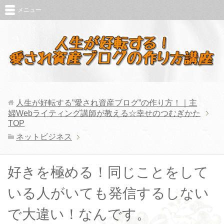
メニュー
人生が好転する”愛され資産ブログ”の作り方！｜主
婦Webライティング講師が教える☆幸せのつむぎかた
TOP
ネットビジネス
好きを極める！同じことをして
いる人がいても発信するしない
で大違い！なんです。