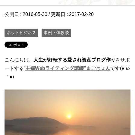
公開日 :
2016-05-30
/ 更新日 :
2017-02-20
ネットビジネス
事例・体験談
こんにちは。
人生が好転する愛され資産ブログ作り
をサポ
ートする”
主婦Webライティング講師”まごきょん
です(●´ω
｀●)