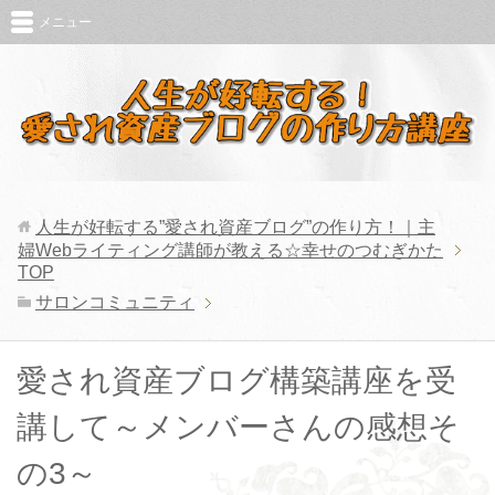
メニュー
人生が好転する”愛され資産ブログ”の作り方！｜主
婦Webライティング講師が教える☆幸せのつむぎかた
TOP
サロンコミュニティ
愛され資産ブログ構築講座を受
講して～メンバーさんの感想そ
の3～