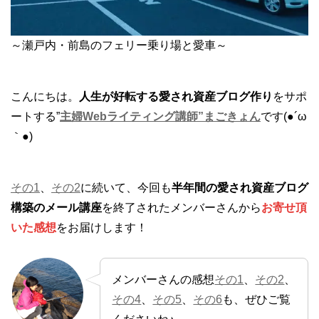
～瀬戸内・前島のフェリー乗り場と愛車～
こんにちは。
人生が好転する愛され資産ブログ作り
をサポ
ートする”
主婦Webライティング講師”まごきょん
です(●´ω
｀●)
その1
、
その2
に続いて、今回も
半年間の愛され資産ブログ
構築のメール講座
を終了されたメンバーさんから
お寄せ頂
いた感想
をお届けします！
メンバーさんの感想
その1
、
その2
、
その4
、
その5
、
その6
も、ぜひご覧