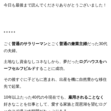
今日も最後まで読んでくださりありがとうございました！
* * * * *
ごく
普通のサラリーマン
とごく
普通の兼業主婦
だった30代
の夫婦。
土地なし資金なしコネなしから、夢だった
ログハウスをハ
ーフセルフビルド
することに成功。
その後すぐに子どもに恵まれ、出産を機に自然豊かな移住
先で起業。
10年以上たった40代の今現在でも、
雇用されることなく
好きなことを仕事として、愛する家族と琵琶湖を望むログ