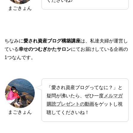
くださいね♪
まごきょん
ちなみに
愛され資産ブログ構築講座
は、私達夫婦が運営し
ている
幸せのつむぎかたサロン
にてお届けしている企画の
1つなんです。
「愛され資産ブログってなに？」と
疑問が沸いたら、ぜひ一度
メルマガ
購読プレゼントの動画
をゲットし視
まごきょん
聴してくださいね！