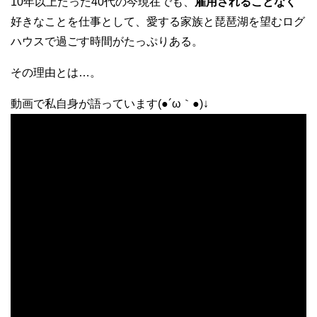
10年以上たった40代の今現在でも、
雇用されることなく
好きなことを仕事として、愛する家族と琵琶湖を望むログ
ハウスで過ごす時間がたっぷりある。
その理由とは…。
動画で私自身が語っています(●´ω｀●)↓