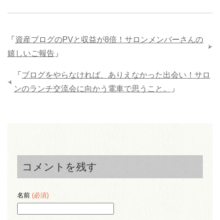
「
資産ブログのPVと収益が8倍！サロンメンバーさんの
嬉しいご報告
」
「
ブログをやらなければ、ありえなかった出会い！サロ
ンのランチ交流会に向かう電車で思うこと。
」
コメントを残す
名前
(必須)