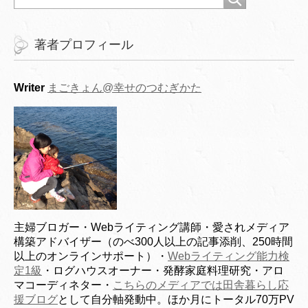
著者プロフィール
Writer
まごきょん@幸せのつむぎかた
主婦ブロガー・Webライティング講師・愛されメディア
構築アドバイザー（のべ300人以上の記事添削、250時間
以上のオンラインサポート）・
Webライティング能力検
定1級
・ログハウスオーナー・発酵家庭料理研究・アロ
マコーディネター・
こちらのメディアでは田舎暮らし応
援ブログ
として自分軸発動中。ほか月にトータル70万PV