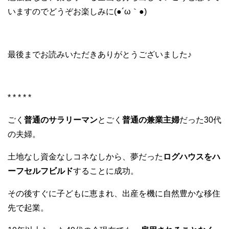
いますのでどうぞお楽しみに(●´ω｀●)
最後までお読みいただきありがとうございました♪
* * * * *
ごく
普通のサラリーマン
とごく
普通の兼業主婦
だった30代
の夫婦。
土地なし資金なしコネなしから、夢だった
ログハウスをハ
ーフセルフビルド
することに成功。
その後すぐに子どもに恵まれ、出産を機に自然豊かな移住
先で起業。